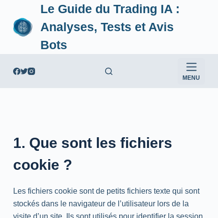
Le Guide du Trading IA :
P
a
Analyses, Tests et Avis
s
Bots
s
e
r
MENU
a
u
c
o
n
1. Que sont les fichiers
t
cookie ?
e
n
u
Les fichiers cookie sont de petits fichiers texte qui sont
stockés dans le navigateur de l’utilisateur lors de la
visite d’un site. Ils sont utilisés pour identifier la session,