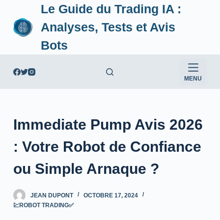
Le Guide du Trading IA :
P
a
Analyses, Tests et Avis
s
Bots
s
e
r
MENU
a
u
c
Immediate Pump Avis 2026
o
n
: Votre Robot de Confiance
t
e
ou Simple Arnaque ?
n
u
JEAN DUPONT
OCTOBRE 17, 2024
💹ROBOT TRADING✅