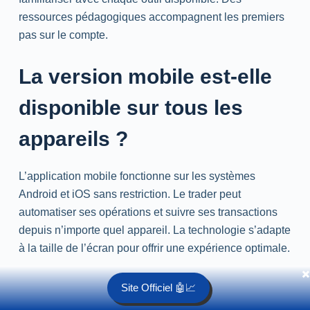
ressources pédagogiques accompagnent les premiers
pas sur le compte.
La version mobile est-elle
disponible sur tous les
appareils ?
L’application mobile fonctionne sur les systèmes
Android et iOS sans restriction. Le trader peut
automatiser ses opérations et suivre ses transactions
depuis n’importe quel appareil. La technologie s’adapte
à la taille de l’écran pour offrir une expérience optimale.
✖️
Click to rate this post!
Site Officiel 🤖📈
[Total:
1
Average:
5
]