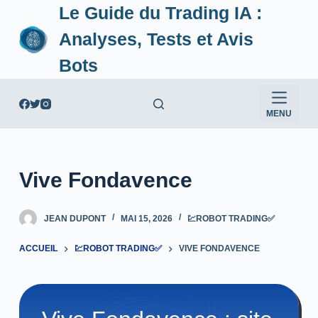
Le Guide du Trading IA :
P
a
Analyses, Tests et Avis
s
Bots
s
e
r
MENU
a
u
c
Vive Fondavence
o
n
t
JEAN DUPONT
MAI 15, 2026
💹ROBOT TRADING✅
e
ACCUEIL
💹ROBOT TRADING✅
VIVE FONDAVENCE
n
u