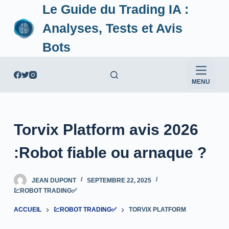
Le Guide du Trading IA :
P
a
Analyses, Tests et Avis
s
Bots
s
e
r
MENU
a
u
c
Torvix Platform avis 2026
o
n
:Robot fiable ou arnaque ?
t
e
JEAN DUPONT
SEPTEMBRE 22, 2025
n
💹ROBOT TRADING✅
u
ACCUEIL
💹ROBOT TRADING✅
TORVIX PLATFORM