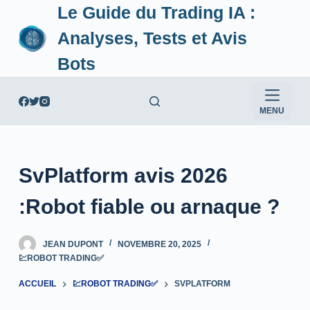
Le Guide du Trading IA :
P
a
Analyses, Tests et Avis
s
Bots
s
e
r
MENU
a
u
c
SvPlatform avis 2026
o
n
:Robot fiable ou arnaque ?
t
e
JEAN DUPONT
NOVEMBRE 20, 2025
n
💹ROBOT TRADING✅
u
ACCUEIL
💹ROBOT TRADING✅
SVPLATFORM