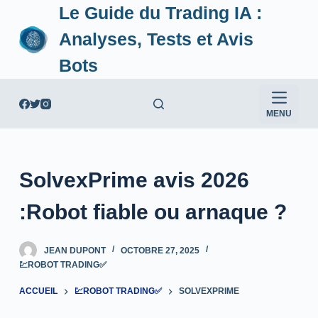
Le Guide du Trading IA :
P
a
Analyses, Tests et Avis
s
Bots
s
e
r
MENU
a
u
c
SolvexPrime avis 2026
o
n
:Robot fiable ou arnaque ?
t
e
JEAN DUPONT
OCTOBRE 27, 2025
n
💹ROBOT TRADING✅
u
ACCUEIL
💹ROBOT TRADING✅
SOLVEXPRIME