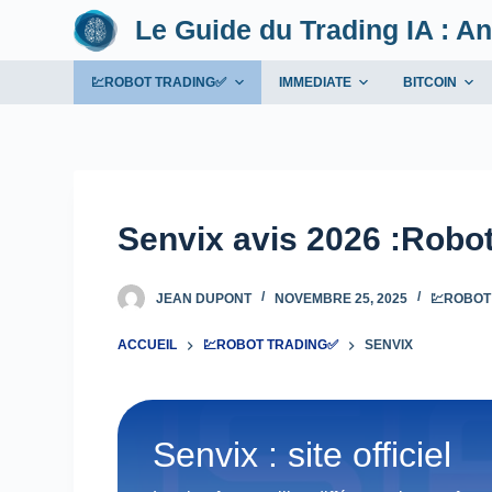
Le Guide du Trading IA : An
P
a
s
💹ROBOT TRADING✅
IMMEDIATE
BITCOIN
s
e
r
a
u
Senvix avis 2026 :Robot
c
o
JEAN DUPONT
NOVEMBRE 25, 2025
💹ROBOT
n
t
ACCUEIL
💹ROBOT TRADING✅
SENVIX
e
n
u
Senvix : site officiel