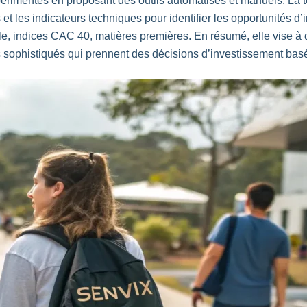
périmentés en proposant des outils automatisés et manuels. La
t les indicateurs techniques pour identifier les opportunités d’
pple, indices CAC 40, matières premières. En résumé, elle vise 
mes sophistiqués qui prennent des décisions d’investissement b