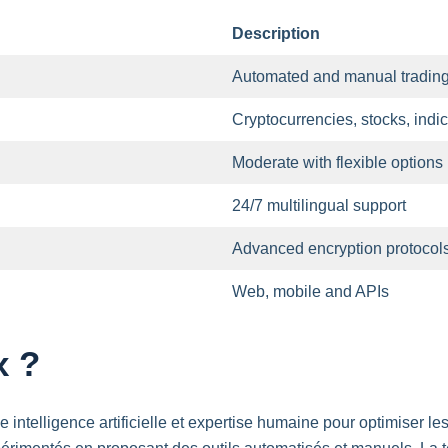
Description
Automated
and
manual
tradin
Cryptocurrencies
,
stocks
, indi
Moderate
with
flexible
options
24/7
multilingual
support
Advanced
encryption
protocol
Web
, mobile
and
APIs
x ?
 intelligence artificielle et expertise humaine pour optimiser l