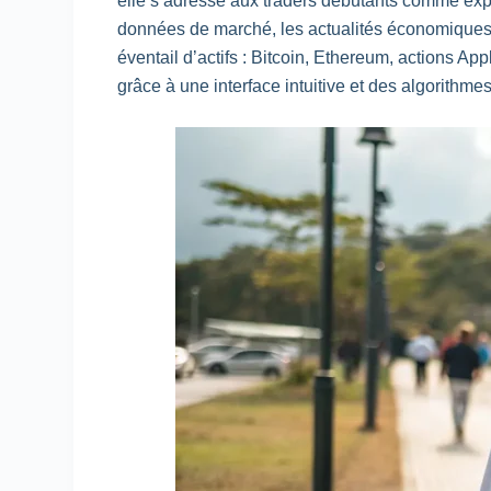
elle s’adresse aux traders débutants comme ex
données de marché, les actualités économiques e
éventail d’actifs : Bitcoin, Ethereum, actions A
grâce à une interface intuitive et des algorith