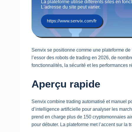
La plateforme utilise différents sites en fonc
L'adresse du site peut varier.
https://www.senvix.com/fr
Senvix se positionne comme une plateforme de
l’essor des robots de
trading
en 2026, de nombreux
fonctionnalités, la sécurité et les performances 
Aperçu rapide
Senvix combine
trading
automatisé et manuel pou
d’intelligence artificielle pour analyser les marc
prend en charge plus de 150 cryptomonnaies ains
pour débuter. La plateforme met l’accent sur la 