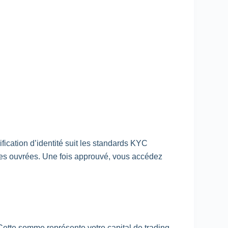
ication d’identité suit les standards
KYC
eures ouvrées. Une fois approuvé, vous accédez
 Cette somme représente votre capital de
trading