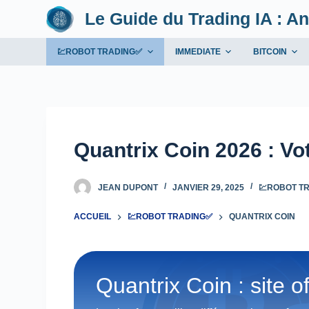
Le Guide du Trading IA : An
P
a
s
💹ROBOT TRADING✅
IMMEDIATE
BITCOIN
s
e
r
a
u
Quantrix Coin 2026 : Vo
c
o
JEAN DUPONT
JANVIER 29, 2025
💹ROBOT T
n
t
ACCUEIL
💹ROBOT TRADING✅
QUANTRIX COIN
e
n
u
Quantrix Coin : site off