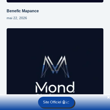
Benefic Mapance
mai 22, 2026
✖️
Site Officiel 🤖📈