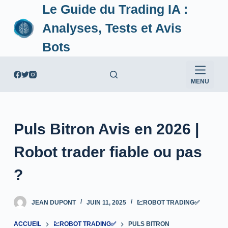
Le Guide du Trading IA :
P
a
Analyses, Tests et Avis
s
Bots
s
e
r
MENU
a
u
c
Puls Bitron Avis en 2026 |
o
n
Robot trader fiable ou pas
t
e
?
n
u
JEAN DUPONT
JUIN 11, 2025
💹ROBOT TRADING✅
ACCUEIL
💹ROBOT TRADING✅
PULS BITRON