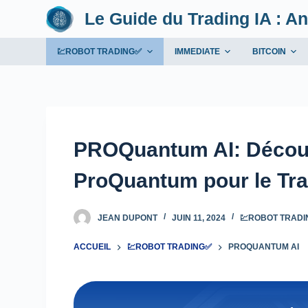
Le Guide du Trading IA : An
P
a
s
💹ROBOT TRADING✅
IMMEDIATE
BITCOIN
s
e
r
a
u
PROQuantum AI: Découvre
c
ProQuantum pour le Tra
o
n
t
JEAN DUPONT
JUIN 11, 2024
💹ROBOT TRAD
e
n
ACCUEIL
💹ROBOT TRADING✅
PROQUANTUM AI
u