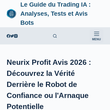
Le Guide du Trading IA :
P
a
Analyses, Tests et Avis
s
Bots
s
e
r
MENU
a
u
c
Neurix Profit Avis 2026 :
o
n
Découvrez la Vérité
t
e
Derrière le Robot de
n
Confiance ou l'Arnaque
u
Potentielle