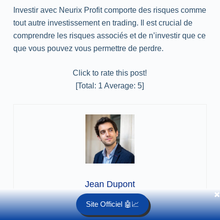
Investir avec Neurix Profit comporte des risques comme
tout autre investissement en trading. Il est crucial de
comprendre les risques associés et de n’investir que ce
que vous pouvez vous permettre de perdre.
Click to rate this post!
[Total:
1
Average:
5
]
Jean Dupont
✖️
Site Officiel 🤖📈
Jean Dupont est un expert chevronné dans le domaine
des cryptomonnaies et de la technologie blockchain.