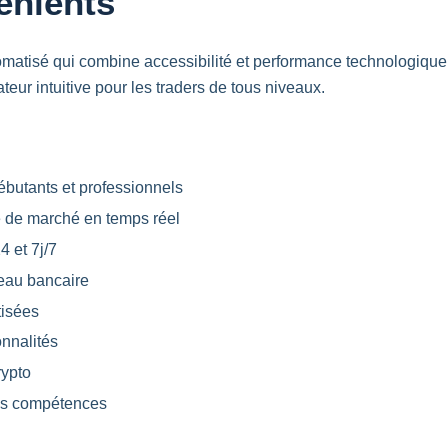
énients
matisé qui combine accessibilité et performance technologique. 
teur intuitive pour les traders de tous niveaux.
débutants et professionnels
e de marché en temps réel
4 et 7j/7
veau bancaire
tisées
onnalités
rypto
les compétences