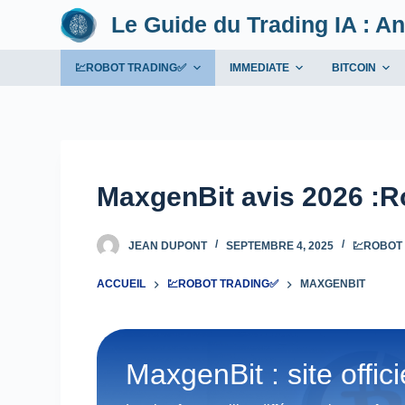
Le Guide du Trading IA : An
P
a
s
💹ROBOT TRADING✅
IMMEDIATE
BITCOIN
s
e
r
a
u
MaxgenBit avis 2026 :Ro
c
o
JEAN DUPONT
SEPTEMBRE 4, 2025
💹ROBOT
n
t
ACCUEIL
💹ROBOT TRADING✅
MAXGENBIT
e
n
u
MaxgenBit : site offici