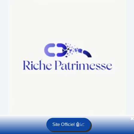
✖️
Site Officiel 🤖📈
Riche Patrimesse