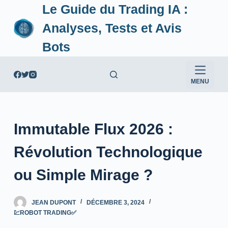
Le Guide du Trading IA :
P
a
Analyses, Tests et Avis
s
Bots
s
e
r
MENU
a
u
c
Immutable Flux 2026 :
o
n
Révolution Technologique
t
e
ou Simple Mirage ?
n
u
JEAN DUPONT
DÉCEMBRE 3, 2024
💹ROBOT TRADING✅