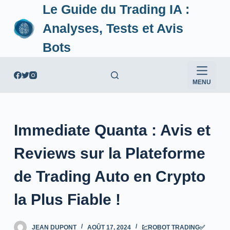
Le Guide du Trading IA :
P
a
Analyses, Tests et Avis
s
Bots
s
e
r
MENU
a
u
c
Immediate Quanta : Avis et
o
n
Reviews sur la Plateforme
t
e
de Trading Auto en Crypto
n
la Plus Fiable !
u
JEAN DUPONT
AOÛT 17, 2024
💹ROBOT TRADING✅