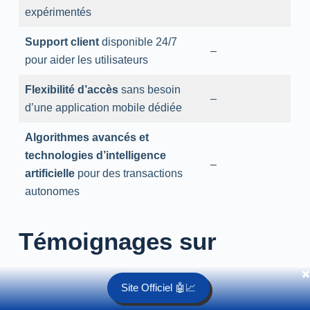
expérimentés ️
Support client
disponible 24/7
–
pour aider les utilisateurs
Flexibilité d’accès
sans besoin
–
d’une application mobile dédiée
Algorithmes avancés et
technologies d’intelligence
–
artificielle
pour des transactions
autonomes
Témoignages sur
Immediate Quanta
✖️
Site Officiel 🤖📈