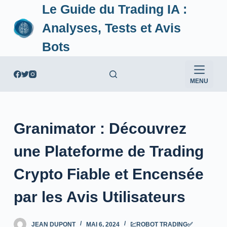
Le Guide du Trading IA :
P
a
Analyses, Tests et Avis
s
Bots
s
e
r
MENU
a
u
c
Granimator : Découvrez
o
n
une Plateforme de Trading
t
e
Crypto Fiable et Encensée
n
par les Avis Utilisateurs
u
JEAN DUPONT
MAI 6, 2024
💹ROBOT TRADING✅