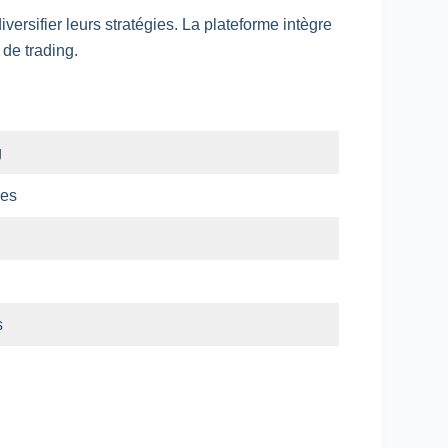
ersifier leurs stratégies. La plateforme intègre
s de
trading
.
g
ces
s