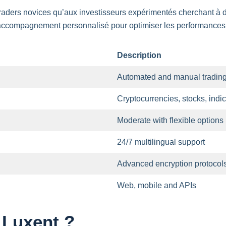
raders novices qu’aux investisseurs expérimentés cherchant à div
n accompagnement personnalisé pour optimiser les performance
Description
Automated
and
manual
tradin
Cryptocurrencies
,
stocks
, indi
Moderate
with
flexible options
24/7
multilingual
support
Advanced
encryption
protocol
Web
, mobile
and
APIs
 Luxent ?