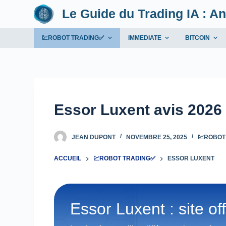
Le Guide du Trading IA : An
P
a
s
💹ROBOT TRADING✅
IMMEDIATE
BITCOIN
s
e
r
a
u
Essor Luxent avis 2026 
c
o
JEAN DUPONT
NOVEMBRE 25, 2025
💹ROBOT
n
t
ACCUEIL
💹ROBOT TRADING✅
ESSOR LUXENT
e
n
u
Essor Luxent : site off