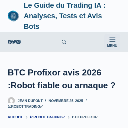
Le Guide du Trading IA :
P
a
Analyses, Tests et Avis
s
Bots
s
e
r
MENU
a
u
c
BTC Profixor avis 2026
o
n
:Robot fiable ou arnaque ?
t
e
JEAN DUPONT
NOVEMBRE 25, 2025
n
💹ROBOT TRADING✅
u
ACCUEIL
💹ROBOT TRADING✅
BTC PROFIXOR