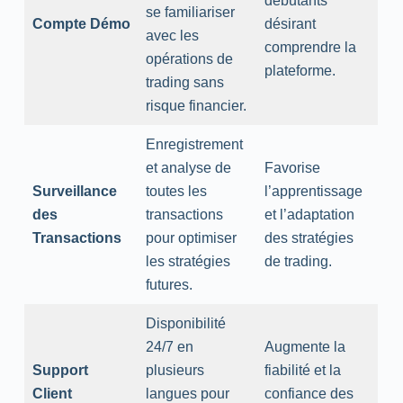
débutants
se familiariser
Compte Démo
désirant
avec les
comprendre la
opérations de
plateforme.
trading sans
risque financier.
Enregistrement
et analyse de
Favorise
Surveillance
toutes les
l’apprentissage
des
transactions
et l’adaptation
Transactions
pour optimiser
des stratégies
les stratégies
de trading.
futures.
Disponibilité
24/7 en
Augmente la
Support
plusieurs
fiabilité et la
Client
langues pour
confiance des