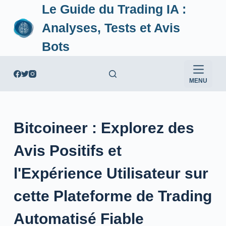
Le Guide du Trading IA :
P
a
Analyses, Tests et Avis
s
Bots
s
e
r
MENU
a
u
c
Bitcoineer : Explorez des
o
n
Avis Positifs et
t
e
l'Expérience Utilisateur sur
n
cette Plateforme de Trading
u
Automatisé Fiable