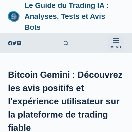
Le Guide du Trading IA :
P
a
Analyses, Tests et Avis
s
Bots
s
e
r
MENU
a
u
c
Bitcoin Gemini : Découvrez
o
n
les avis positifs et
t
e
l'expérience utilisateur sur
n
la plateforme de trading
u
fiable