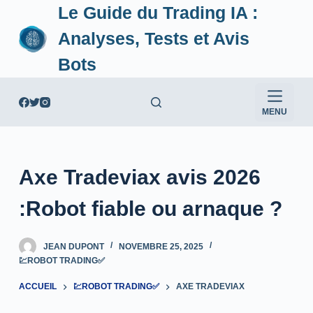
Le Guide du Trading IA :
P
a
Analyses, Tests et Avis
s
Bots
s
e
r
MENU
a
u
c
Axe Tradeviax avis 2026
o
n
:Robot fiable ou arnaque ?
t
e
JEAN DUPONT
NOVEMBRE 25, 2025
n
💹ROBOT TRADING✅
u
ACCUEIL
💹ROBOT TRADING✅
AXE TRADEVIAX