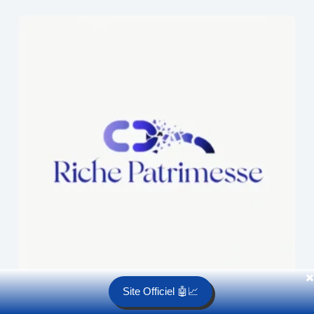
✖️
Site Officiel 🤖📈