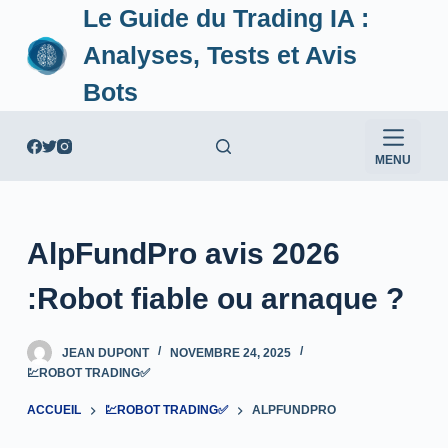
Le Guide du Trading IA :
P
a
Analyses, Tests et Avis
s
Bots
s
e
r
MENU
a
u
c
AlpFundPro avis 2026
o
n
:Robot fiable ou arnaque ?
t
e
JEAN DUPONT
NOVEMBRE 24, 2025
n
💹ROBOT TRADING✅
u
ACCUEIL
💹ROBOT TRADING✅
ALPFUNDPRO